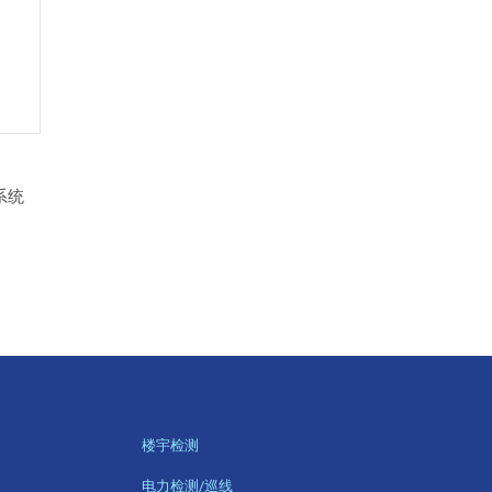
系统
楼宇检测
电力检测/巡线