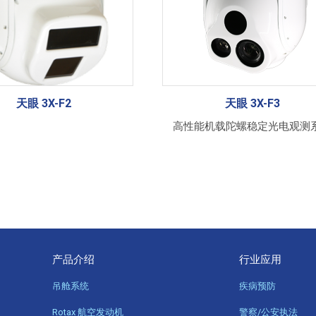
天眼 3X-F2
天眼 3X-F3
高性能机载陀螺稳定光电观测
产品介绍
行业应用
吊舱系统
疾病预防
Rotax 航空发动机
警察/公安执法