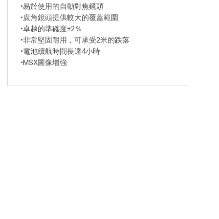
•易於使用的自動對焦鏡頭
•廣角鏡頭提供較大的覆蓋範圍
•卓越的準確度±2％
•非常堅固耐用，可承受2米的跌落
•電池續航時間長達4小時
•MSX圖像增強
關注我們