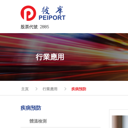
股票代號:
2885
行業應用
主頁
行業應用
疾病預防
疾病預防
體溫檢測